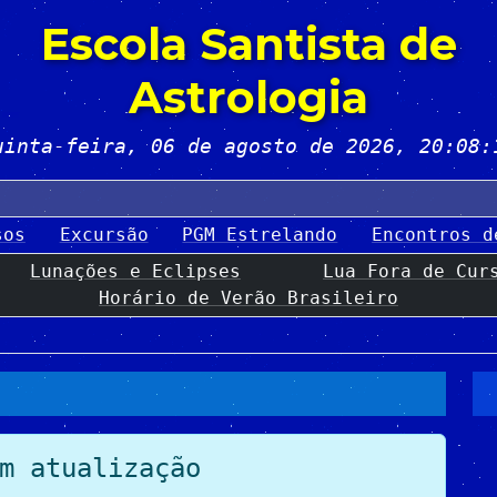
Escola Santista de
Astrologia
uinta-feira, 06 de agosto de 2026
, 20:08:
sos
Excursão
PGM Estrelando
Encontros d
Lunações e Eclipses
Lua Fora de Cur
Horário de Verão Brasileiro
m atualização