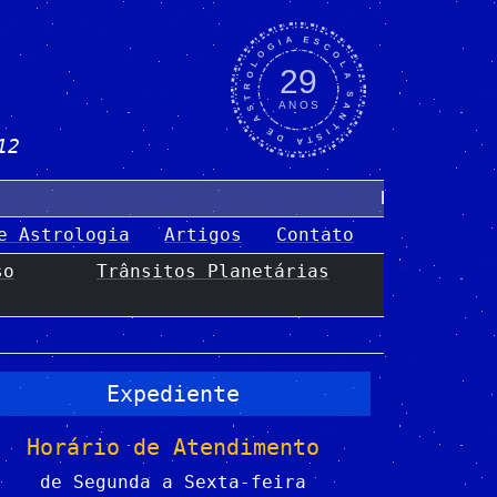
ESCOLA SANTISTA DE ASTROLOGIA
29
ANOS
13
Bem-vindo(a) 
e Astrologia
Artigos
Contato
so
Trânsitos Planetárias
Expediente
Horário de Atendimento
de Segunda a Sexta-feira