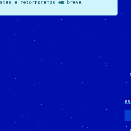
stes e retornaremos em breve.
es